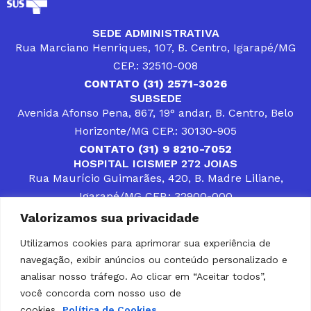
SEDE ADMINISTRATIVA
Rua Marciano Henriques, 107, B. Centro, Igarapé/MG
CEP.: 32510-008
CONTATO (31) 2571-3026
SUBSEDE
Avenida Afonso Pena, 867, 19° andar, B. Centro, Belo
Horizonte/MG CEP.: 30130-905
CONTATO (31) 9 8210-7052
HOSPITAL ICISMEP 272 JOIAS
Rua Maurício Guimarães, 420, B. Madre Liliane,
Igarapé/MG CEP.: 32900-000
CONTATOS (31) 3512-4400 ou (31) 9 8309-8660
Valorizamos sua privacidade
DESENVOLVER SOLUÇÕES, AÇÕES E SERVIÇOS
PÚBLICOS QUE COMPLEMENTEM A ASSISTÊNCIA À
Utilizamos cookies para aprimorar sua experiência de
POPULAÇÃO DA REGIÃO EM QUE ATUA, SENDO
navegação, exibir anúncios ou conteúdo personalizado e
PARCEIRO DOS MUNICÍPIOS CONSORCIADOS NA
SOLUÇÃO DE DIFICULDADES ENFRENTADAS POR
analisar nosso tráfego. Ao clicar em “Aceitar todos”,
GESTORES MUNICIPAIS, É O COMPROMISSO DO
você concorda com nosso uso de
ICISMEP.
cookies.
Política de Cookies