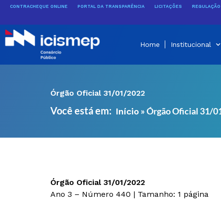
Ir
CONTRACHEQUE ONLINE
PORTAL DA TRANSPARÊNCIA
LICITAÇÕES
REGULAÇÃO 
para
o
conteúdo
Home
Institucional
Órgão Oficial 31/01/2022
Você está em:
»
Órgão Oficial 31/
Início
Órgão Oficial 31/01/2022
Ano 3 – Número 440 | Tamanho: 1 página