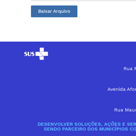
Baixar Arquivo
Rua M
Avenida Afon
Rua Maur
DESENVOLVER SOLUÇÕES, AÇÕES E SER
SENDO PARCEIRO DOS MUNICÍPIOS C