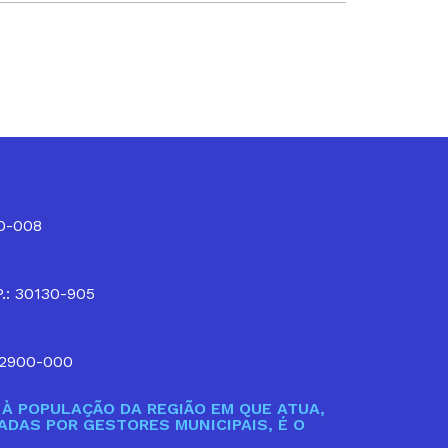
10-008
P.: 30130-905
32900-000
À POPULAÇÃO DA REGIÃO EM QUE ATUA,
DAS POR GESTORES MUNICIPAIS, É O