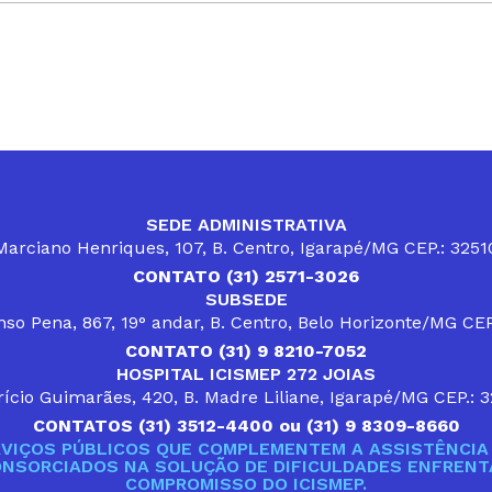
SEDE ADMINISTRATIVA
arciano Henriques, 107, B. Centro, Igarapé/MG CEP.: 325
CONTATO (31) 2571-3026
SUBSEDE
so Pena, 867, 19° andar, B. Centro, Belo Horizonte/MG CE
CONTATO (31) 9 8210-7052
HOSPITAL ICISMEP 272 JOIAS
ício Guimarães, 420, B. Madre Liliane, Igarapé/MG CEP.: 
CONTATOS (31) 3512-4400 ou (31) 9 8309-8660
VIÇOS PÚBLICOS QUE COMPLEMENTEM A ASSISTÊNCIA 
ONSORCIADOS NA SOLUÇÃO DE DIFICULDADES ENFRENTA
COMPROMISSO DO ICISMEP.