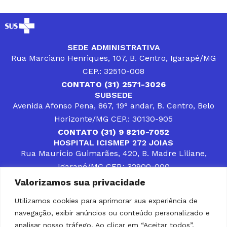
SEDE ADMINISTRATIVA
Rua Marciano Henriques, 107, B. Centro, Igarapé/MG
CEP.: 32510-008
CONTATO (31) 2571-3026
SUBSEDE
Avenida Afonso Pena, 867, 19° andar, B. Centro, Belo
Horizonte/MG CEP.: 30130-905
CONTATO (31) 9 8210-7052
HOSPITAL ICISMEP 272 JOIAS
Rua Maurício Guimarães, 420, B. Madre Liliane,
Igarapé/MG CEP.: 32900-000
CONTATOS (31) 3512-4400 ou (31) 9 8309-8660
Valorizamos sua privacidade
DESENVOLVER SOLUÇÕES, AÇÕES E SERVIÇOS
PÚBLICOS QUE COMPLEMENTEM A ASSISTÊNCIA À
Utilizamos cookies para aprimorar sua experiência de
POPULAÇÃO DA REGIÃO EM QUE ATUA, SENDO
navegação, exibir anúncios ou conteúdo personalizado e
PARCEIRO DOS MUNICÍPIOS CONSORCIADOS NA
SOLUÇÃO DE DIFICULDADES ENFRENTADAS POR
analisar nosso tráfego. Ao clicar em “Aceitar todos”,