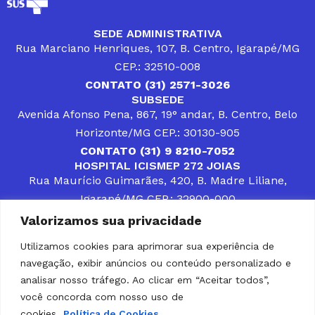
SEDE ADMINISTRATIVA
Rua Marciano Henriques, 107, B. Centro, Igarapé/MG
CEP.: 32510-008
CONTATO (31) 2571-3026
SUBSEDE
Avenida Afonso Pena, 867, 19° andar, B. Centro, Belo
Horizonte/MG CEP.: 30130-905
CONTATO (31) 9 8210-7052
HOSPITAL ICISMEP 272 JOIAS
Rua Maurício Guimarães, 420, B. Madre Liliane,
Igarapé/MG CEP.: 32900-000
CONTATOS (31) 3512-4400 ou (31) 9 8309-8660
Valorizamos sua privacidade
DESENVOLVER SOLUÇÕES, AÇÕES E SERVIÇOS
PÚBLICOS QUE COMPLEMENTEM A ASSISTÊNCIA À
Utilizamos cookies para aprimorar sua experiência de
POPULAÇÃO DA REGIÃO EM QUE ATUA, SENDO
navegação, exibir anúncios ou conteúdo personalizado e
PARCEIRO DOS MUNICÍPIOS CONSORCIADOS NA
SOLUÇÃO DE DIFICULDADES ENFRENTADAS POR
analisar nosso tráfego. Ao clicar em “Aceitar todos”,
GESTORES MUNICIPAIS, É O COMPROMISSO DO
você concorda com nosso uso de
ICISMEP.
cookies.
Política de Cookies