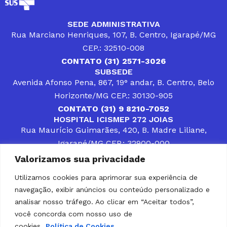
SEDE ADMINISTRATIVA
Rua Marciano Henriques, 107, B. Centro, Igarapé/MG
CEP.: 32510-008
CONTATO (31) 2571-3026
SUBSEDE
Avenida Afonso Pena, 867, 19° andar, B. Centro, Belo
Horizonte/MG CEP.: 30130-905
CONTATO (31) 9 8210-7052
HOSPITAL ICISMEP 272 JOIAS
Rua Maurício Guimarães, 420, B. Madre Liliane,
Igarapé/MG CEP.: 32900-000
CONTATOS (31) 3512-4400 ou (31) 9 8309-8660
Valorizamos sua privacidade
DESENVOLVER SOLUÇÕES, AÇÕES E SERVIÇOS
PÚBLICOS QUE COMPLEMENTEM A ASSISTÊNCIA À
Utilizamos cookies para aprimorar sua experiência de
POPULAÇÃO DA REGIÃO EM QUE ATUA, SENDO
navegação, exibir anúncios ou conteúdo personalizado e
PARCEIRO DOS MUNICÍPIOS CONSORCIADOS NA
SOLUÇÃO DE DIFICULDADES ENFRENTADAS POR
analisar nosso tráfego. Ao clicar em “Aceitar todos”,
GESTORES MUNICIPAIS, É O COMPROMISSO DO
você concorda com nosso uso de
ICISMEP.
cookies.
Política de Cookies