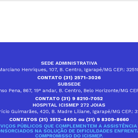
SEDE ADMINISTRATIVA
arciano Henriques, 107, B. Centro, Igarapé/MG CEP.: 325
CONTATO (31) 2571-3026
SUBSEDE
so Pena, 867, 19° andar, B. Centro, Belo Horizonte/MG CE
CONTATO (31) 9 8210-7052
HOSPITAL ICISMEP 272 JOIAS
ício Guimarães, 420, B. Madre Liliane, Igarapé/MG CEP.: 
CONTATOS (31) 3512-4400 ou (31) 9 8309-8660
VIÇOS PÚBLICOS QUE COMPLEMENTEM A ASSISTÊNCIA 
ONSORCIADOS NA SOLUÇÃO DE DIFICULDADES ENFRENTA
COMPROMISSO DO ICISMEP.