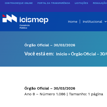
Ir
CONTRACHEQUE ONLINE
PORTAL DA TRANSPARÊNCIA
LICITAÇÕES
REGULAÇÃO 
para
o
conteúdo
Home
Institucional
Órgão Oficial – 30/03/2026
Você está em:
»
Órgão Oficial – 30
Início
Órgão Oficial – 30/03/2026
Ano 8 – Número 1.086 | Tamanho: 1 página