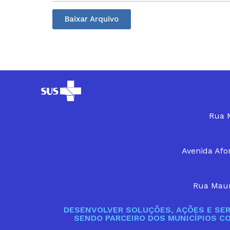
Baixar Arquivo
Rua M
Avenida Afon
Rua Maur
DESENVOLVER SOLUÇÕES, AÇÕES E SER
SENDO PARCEIRO DOS MUNICÍPIOS C