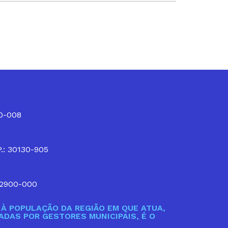
10-008
P.: 30130-905
32900-000
À POPULAÇÃO DA REGIÃO EM QUE ATUA,
DAS POR GESTORES MUNICIPAIS, É O