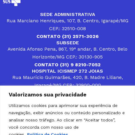
SEDE ADMINISTRATIVA
Rua Marciano Henriques, 107, B. Centro, Igarapé/MG
CEP.: 32510-008
CONTATO (31) 2571-3026
SUBSEDE
Avenida Afonso Pena, 867, 19° andar, B. Centro, Belo
Horizonte/MG CEP.: 30130-905
CONTATO (31) 9 8210-7052
HOSPITAL ICISMEP 272 JOIAS
Rua Maurício Guimarães, 420, B. Madre Liliane,
Igarapé/MG CEP.: 32900-000
CONTATOS (31) 3512-4400 ou (31) 9 8309-8660
Valorizamos sua privacidade
DESENVOLVER SOLUÇÕES, AÇÕES E SERVIÇOS
PÚBLICOS QUE COMPLEMENTEM A ASSISTÊNCIA À
Utilizamos cookies para aprimorar sua experiência de
POPULAÇÃO DA REGIÃO EM QUE ATUA, SENDO
navegação, exibir anúncios ou conteúdo personalizado e
PARCEIRO DOS MUNICÍPIOS CONSORCIADOS NA
SOLUÇÃO DE DIFICULDADES ENFRENTADAS POR
analisar nosso tráfego. Ao clicar em “Aceitar todos”,
GESTORES MUNICIPAIS, É O COMPROMISSO DO
você concorda com nosso uso de
ICISMEP.
cookies.
Política de Cookies