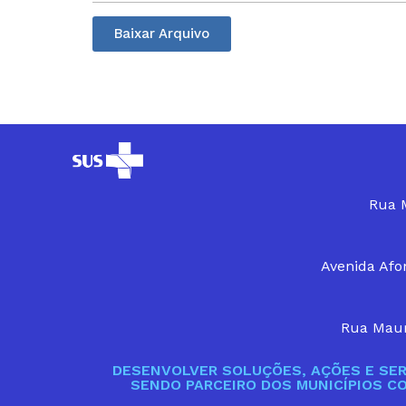
Baixar Arquivo
Rua M
Avenida Afon
Rua Maur
DESENVOLVER SOLUÇÕES, AÇÕES E SER
SENDO PARCEIRO DOS MUNICÍPIOS C