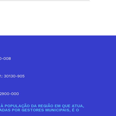
10-008
P.: 30130-905
32900-000
À POPULAÇÃO DA REGIÃO EM QUE ATUA,
DAS POR GESTORES MUNICIPAIS, É O