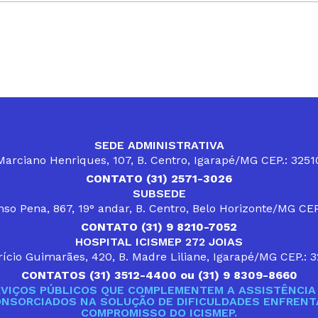
SEDE ADMINISTRATIVA
arciano Henriques, 107, B. Centro, Igarapé/MG CEP.: 325
CONTATO (31) 2571-3026
SUBSEDE
so Pena, 867, 19° andar, B. Centro, Belo Horizonte/MG CE
CONTATO (31) 9 8210-7052
HOSPITAL ICISMEP 272 JOIAS
ício Guimarães, 420, B. Madre Liliane, Igarapé/MG CEP.: 
CONTATOS (31) 3512-4400 ou (31) 9 8309-8660
VIÇOS PÚBLICOS QUE COMPLEMENTEM A ASSISTÊNCIA 
ONSORCIADOS NA SOLUÇÃO DE DIFICULDADES ENFRENTA
COMPROMISSO DO ICISMEP.