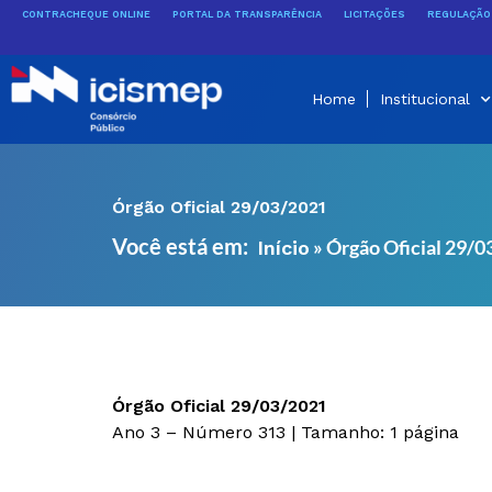
Ir
CONTRACHEQUE ONLINE
PORTAL DA TRANSPARÊNCIA
LICITAÇÕES
REGULAÇÃO 
para
o
conteúdo
Home
Institucional
Órgão Oficial 29/03/2021
Você está em:
»
Órgão Oficial 29/
Início
Órgão Oficial 29/03/2021
Ano 3 – Número 313 | Tamanho: 1 página