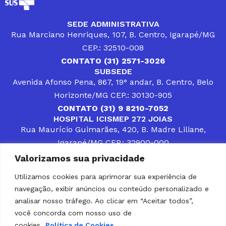
SEDE ADMINISTRATIVA
Rua Marciano Henriques, 107, B. Centro, Igarapé/MG
CEP.: 32510-008
CONTATO (31) 2571-3026
SUBSEDE
Avenida Afonso Pena, 867, 19° andar, B. Centro, Belo
Horizonte/MG CEP.: 30130-905
CONTATO (31) 9 8210-7052
HOSPITAL ICISMEP 272 JOIAS
Rua Maurício Guimarães, 420, B. Madre Liliane,
Igarapé/MG CEP.: 32900-000
CONTATOS (31) 3512-4400 ou (31) 9 8309-8660
Valorizamos sua privacidade
DESENVOLVER SOLUÇÕES, AÇÕES E SERVIÇOS
PÚBLICOS QUE COMPLEMENTEM A ASSISTÊNCIA À
Utilizamos cookies para aprimorar sua experiência de
POPULAÇÃO DA REGIÃO EM QUE ATUA, SENDO
navegação, exibir anúncios ou conteúdo personalizado e
PARCEIRO DOS MUNICÍPIOS CONSORCIADOS NA
SOLUÇÃO DE DIFICULDADES ENFRENTADAS POR
analisar nosso tráfego. Ao clicar em “Aceitar todos”,
GESTORES MUNICIPAIS, É O COMPROMISSO DO
você concorda com nosso uso de
ICISMEP.
cookies.
Política de Cookies