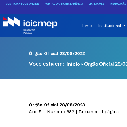
Ir
CONTRACHEQUE ONLINE
PORTAL DA TRANSPARÊNCIA
LICITAÇÕES
REGULAÇÃO 
para
o
conteúdo
Home
Institucional
Órgão Oficial 28/08/2023
Você está em:
»
Órgão Oficial 28/
Início
Órgão Oficial 28/08/2023
Ano 5 – Número 682 | Tamanho: 1 página