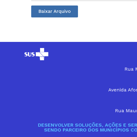
Baixar Arquivo
Rua M
Avenida Afon
Rua Maur
DESENVOLVER SOLUÇÕES, AÇÕES E SER
SENDO PARCEIRO DOS MUNICÍPIOS C