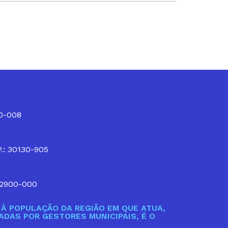
10-008
P.: 30130-905
32900-000
À POPULAÇÃO DA REGIÃO EM QUE ATUA,
DAS POR GESTORES MUNICIPAIS, É O