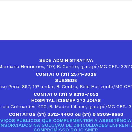
SEDE ADMINISTRATIVA
arciano Henriques, 107, B. Centro, Igarapé/MG CEP.: 325
CONTATO (31) 2571-3026
SUBSEDE
so Pena, 867, 19° andar, B. Centro, Belo Horizonte/MG CE
CONTATO (31) 9 8210-7052
HOSPITAL ICISMEP 272 JOIAS
ício Guimarães, 420, B. Madre Liliane, Igarapé/MG CEP.: 
CONTATOS (31) 3512-4400 ou (31) 9 8309-8660
VIÇOS PÚBLICOS QUE COMPLEMENTEM A ASSISTÊNCIA 
ONSORCIADOS NA SOLUÇÃO DE DIFICULDADES ENFRENTA
COMPROMISSO DO ICISMEP.