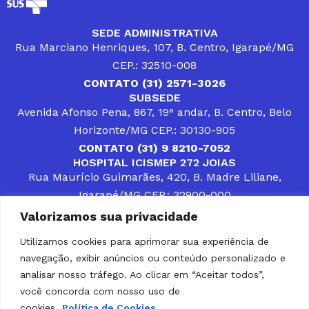
SEDE ADMINISTRATIVA
Rua Marciano Henriques, 107, B. Centro, Igarapé/MG
CEP.: 32510-008
CONTATO (31) 2571-3026
SUBSEDE
Avenida Afonso Pena, 867, 19° andar, B. Centro, Belo
Horizonte/MG CEP.: 30130-905
CONTATO (31) 9 8210-7052
HOSPITAL ICISMEP 272 JOIAS
Rua Maurício Guimarães, 420, B. Madre Liliane,
Igarapé/MG CEP.: 32900-000
CONTATOS (31) 3512-4400 ou (31) 9 8309-8660
Valorizamos sua privacidade
DESENVOLVER SOLUÇÕES, AÇÕES E SERVIÇOS
PÚBLICOS QUE COMPLEMENTEM A ASSISTÊNCIA À
Utilizamos cookies para aprimorar sua experiência de
POPULAÇÃO DA REGIÃO EM QUE ATUA, SENDO
navegação, exibir anúncios ou conteúdo personalizado e
PARCEIRO DOS MUNICÍPIOS CONSORCIADOS NA
SOLUÇÃO DE DIFICULDADES ENFRENTADAS POR
analisar nosso tráfego. Ao clicar em “Aceitar todos”,
GESTORES MUNICIPAIS, É O COMPROMISSO DO
você concorda com nosso uso de
ICISMEP.
cookies.
Política de Cookies