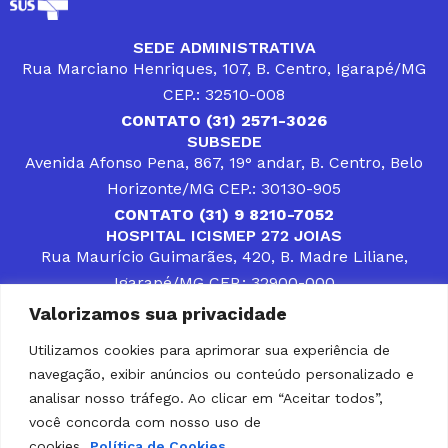
SEDE ADMINISTRATIVA
Rua Marciano Henriques, 107, B. Centro, Igarapé/MG
CEP.: 32510-008
CONTATO (31) 2571-3026
SUBSEDE
Avenida Afonso Pena, 867, 19° andar, B. Centro, Belo
Horizonte/MG CEP.: 30130-905
CONTATO (31) 9 8210-7052
HOSPITAL ICISMEP 272 JOIAS
Rua Maurício Guimarães, 420, B. Madre Liliane,
Igarapé/MG CEP.: 32900-000
CONTATOS (31) 3512-4400 ou (31) 9 8309-8660
Valorizamos sua privacidade
DESENVOLVER SOLUÇÕES, AÇÕES E SERVIÇOS
PÚBLICOS QUE COMPLEMENTEM A ASSISTÊNCIA À
Utilizamos cookies para aprimorar sua experiência de
POPULAÇÃO DA REGIÃO EM QUE ATUA, SENDO
navegação, exibir anúncios ou conteúdo personalizado e
PARCEIRO DOS MUNICÍPIOS CONSORCIADOS NA
SOLUÇÃO DE DIFICULDADES ENFRENTADAS POR
analisar nosso tráfego. Ao clicar em “Aceitar todos”,
GESTORES MUNICIPAIS, É O COMPROMISSO DO
você concorda com nosso uso de
ICISMEP.
cookies.
Política de Cookies