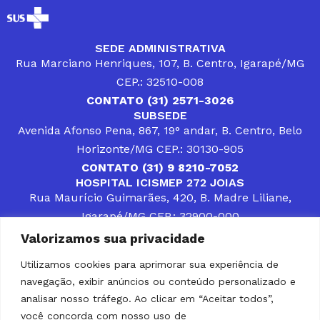
SEDE ADMINISTRATIVA
Rua Marciano Henriques, 107, B. Centro, Igarapé/MG
CEP.: 32510-008
CONTATO (31) 2571-3026
SUBSEDE
Avenida Afonso Pena, 867, 19° andar, B. Centro, Belo
Horizonte/MG CEP.: 30130-905
CONTATO (31) 9 8210-7052
HOSPITAL ICISMEP 272 JOIAS
Rua Maurício Guimarães, 420, B. Madre Liliane,
Igarapé/MG CEP.: 32900-000
CONTATOS (31) 3512-4400 ou (31) 9 8309-8660
Valorizamos sua privacidade
DESENVOLVER SOLUÇÕES, AÇÕES E SERVIÇOS
PÚBLICOS QUE COMPLEMENTEM A ASSISTÊNCIA À
Utilizamos cookies para aprimorar sua experiência de
POPULAÇÃO DA REGIÃO EM QUE ATUA, SENDO
navegação, exibir anúncios ou conteúdo personalizado e
PARCEIRO DOS MUNICÍPIOS CONSORCIADOS NA
SOLUÇÃO DE DIFICULDADES ENFRENTADAS POR
analisar nosso tráfego. Ao clicar em “Aceitar todos”,
GESTORES MUNICIPAIS, É O COMPROMISSO DO
você concorda com nosso uso de
ICISMEP.