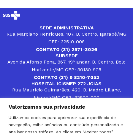
SEDE ADMINISTRATIVA
Rua Marciano Henriques, 107, B. Centro, Igarapé/MG
CEP.: 32510-008
CONTATO (31) 2571-3026
SUBSEDE
Avenida Afonso Pena, 867, 19° andar, B. Centro, Belo
Horizonte/MG CEP.: 30130-905
CONTATO (31) 9 8210-7052
HOSPITAL ICISMEP 272 JOIAS
Rua Maurício Guimarães, 420, B. Madre Liliane,
Igarapé/MG CEP.: 32900-000
CONTATOS (31) 3512-4400 ou (31) 9 8309-8660
Valorizamos sua privacidade
DESENVOLVER SOLUÇÕES, AÇÕES E SERVIÇOS
PÚBLICOS QUE COMPLEMENTEM A ASSISTÊNCIA À
Utilizamos cookies para aprimorar sua experiência de
POPULAÇÃO DA REGIÃO EM QUE ATUA, SENDO
navegação, exibir anúncios ou conteúdo personalizado e
PARCEIRO DOS MUNICÍPIOS CONSORCIADOS NA
SOLUÇÃO DE DIFICULDADES ENFRENTADAS POR
analisar nosso tráfego. Ao clicar em “Aceitar todos”,