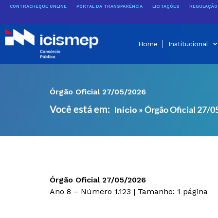
Ir
CONTRACHEQUE ONLINE
PORTAL DA TRANSPARÊNCIA
LICITAÇÕES
REGULAÇÃO 
para
o
conteúdo
Home
Institucional
Órgão Oficial 27/05/2026
Você está em:
»
Órgão Oficial 27/
Início
Órgão Oficial 27/05/2026
Ano 8 – Número 1.123 | Tamanho: 1 página