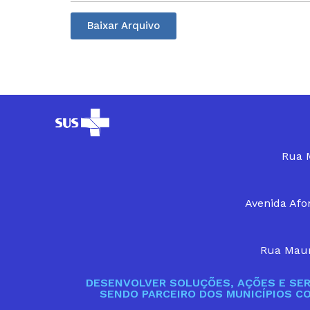
Baixar Arquivo
Rua M
Avenida Afon
Rua Maur
DESENVOLVER SOLUÇÕES, AÇÕES E SER
SENDO PARCEIRO DOS MUNICÍPIOS C