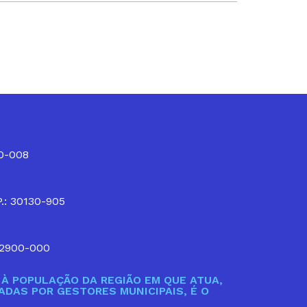
10-008
P.: 30130-905
32900-000
À POPULAÇÃO DA REGIÃO EM QUE ATUA,
DAS POR GESTORES MUNICIPAIS, É O