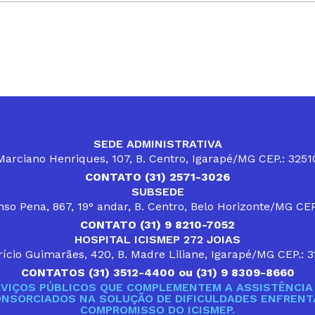
SEDE ADMINISTRATIVA
arciano Henriques, 107, B. Centro, Igarapé/MG CEP.: 325
CONTATO (31) 2571-3026
SUBSEDE
so Pena, 867, 19° andar, B. Centro, Belo Horizonte/MG CE
CONTATO (31) 9 8210-7052
HOSPITAL ICISMEP 272 JOIAS
ício Guimarães, 420, B. Madre Liliane, Igarapé/MG CEP.: 
CONTATOS (31) 3512-4400 ou (31) 9 8309-8660
VIÇOS PÚBLICOS QUE COMPLEMENTEM A ASSISTÊNCIA 
ONSORCIADOS NA SOLUÇÃO DE DIFICULDADES ENFRENTA
COMPROMISSO DO ICISMEP.