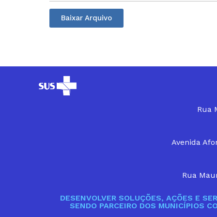
Baixar Arquivo
Rua M
Avenida Afon
Rua Maur
DESENVOLVER SOLUÇÕES, AÇÕES E SER
SENDO PARCEIRO DOS MUNICÍPIOS C