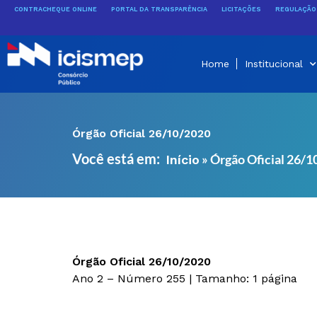
Ir
CONTRACHEQUE ONLINE
PORTAL DA TRANSPARÊNCIA
LICITAÇÕES
REGULAÇÃO 
para
o
conteúdo
Home
Institucional
Órgão Oficial 26/10/2020
Você está em:
»
Órgão Oficial 26/
Início
Órgão Oficial 26/10/2020
Ano 2 – Número 255 | Tamanho: 1 página