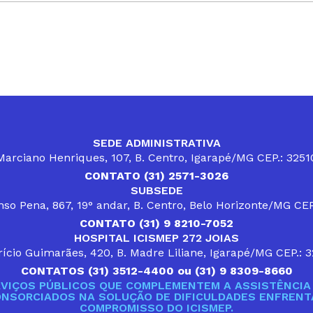
SEDE ADMINISTRATIVA
arciano Henriques, 107, B. Centro, Igarapé/MG CEP.: 325
CONTATO (31) 2571-3026
SUBSEDE
so Pena, 867, 19° andar, B. Centro, Belo Horizonte/MG CE
CONTATO (31) 9 8210-7052
HOSPITAL ICISMEP 272 JOIAS
ício Guimarães, 420, B. Madre Liliane, Igarapé/MG CEP.: 
CONTATOS (31) 3512-4400 ou (31) 9 8309-8660
VIÇOS PÚBLICOS QUE COMPLEMENTEM A ASSISTÊNCIA 
ONSORCIADOS NA SOLUÇÃO DE DIFICULDADES ENFRENTA
COMPROMISSO DO ICISMEP.