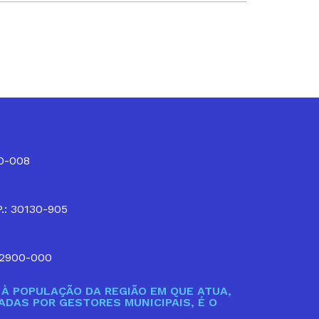
10-008
P.: 30130-905
32900-000
À POPULAÇÃO DA REGIÃO EM QUE ATUA,
DAS POR GESTORES MUNICIPAIS, É O