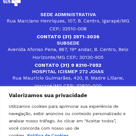
SEDE ADMINISTRATIVA
Rua Marciano Henriques, 107, B. Centro, Igarapé/MG
CEP.: 32510-008
CONTATO (31) 2571-3026
SUBSEDE
Avenida Afonso Pena, 867, 19° andar, B. Centro, Belo
Horizonte/MG CEP.: 30130-905
CONTATO (31) 9 8210-7052
HOSPITAL ICISMEP 272 JOIAS
Rua Maurício Guimarães, 420, B. Madre Liliane,
Igarapé/MG CEP.: 32900-000
CONTATOS (31) 3512-4400 ou (31) 9 8309-8660
Valorizamos sua privacidade
DESENVOLVER SOLUÇÕES, AÇÕES E SERVIÇOS
PÚBLICOS QUE COMPLEMENTEM A ASSISTÊNCIA À
Utilizamos cookies para aprimorar sua experiência de
POPULAÇÃO DA REGIÃO EM QUE ATUA, SENDO
navegação, exibir anúncios ou conteúdo personalizado e
PARCEIRO DOS MUNICÍPIOS CONSORCIADOS NA
SOLUÇÃO DE DIFICULDADES ENFRENTADAS POR
analisar nosso tráfego. Ao clicar em “Aceitar todos”,
GESTORES MUNICIPAIS, É O COMPROMISSO DO
você concorda com nosso uso de
ICISMEP.
cookies.
Política de Cookies