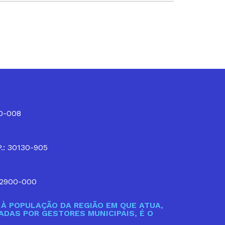
10-008
P.: 30130-905
32900-000
À POPULAÇÃO DA REGIÃO EM QUE ATUA,
DAS POR GESTORES MUNICIPAIS, É O