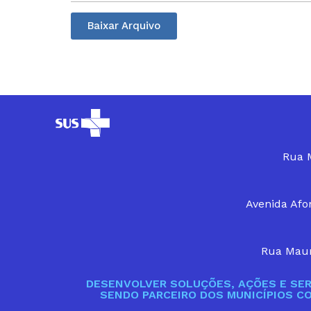
Baixar Arquivo
Rua M
Avenida Afon
Rua Maur
DESENVOLVER SOLUÇÕES, AÇÕES E SER
SENDO PARCEIRO DOS MUNICÍPIOS C