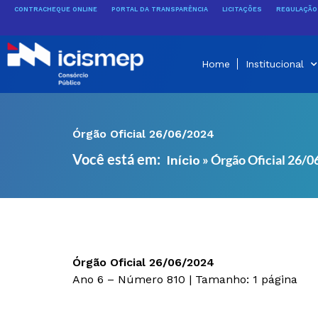
Ir
CONTRACHEQUE ONLINE
PORTAL DA TRANSPARÊNCIA
LICITAÇÕES
REGULAÇÃO 
para
o
conteúdo
Home
Institucional
Órgão Oficial 26/06/2024
Você está em:
»
Órgão Oficial 26/
Início
Órgão Oficial 26/06/2024
Ano 6 – Número 810 | Tamanho: 1 página