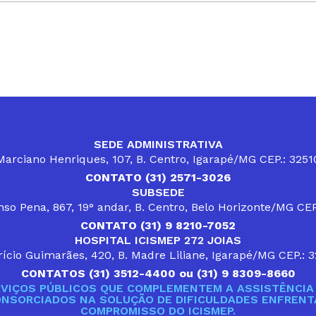
SEDE ADMINISTRATIVA
arciano Henriques, 107, B. Centro, Igarapé/MG CEP.: 325
CONTATO (31) 2571-3026
SUBSEDE
so Pena, 867, 19° andar, B. Centro, Belo Horizonte/MG CE
CONTATO (31) 9 8210-7052
HOSPITAL ICISMEP 272 JOIAS
ício Guimarães, 420, B. Madre Liliane, Igarapé/MG CEP.: 
CONTATOS (31) 3512-4400 ou (31) 9 8309-8660
VIÇOS PÚBLICOS QUE COMPLEMENTEM A ASSISTÊNCIA 
ONSORCIADOS NA SOLUÇÃO DE DIFICULDADES ENFRENTA
COMPROMISSO DO ICISMEP.