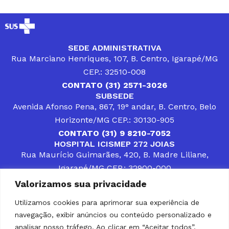
SEDE ADMINISTRATIVA
Rua Marciano Henriques, 107, B. Centro, Igarapé/MG
CEP.: 32510-008
CONTATO (31) 2571-3026
SUBSEDE
Avenida Afonso Pena, 867, 19° andar, B. Centro, Belo
Horizonte/MG CEP.: 30130-905
CONTATO (31) 9 8210-7052
HOSPITAL ICISMEP 272 JOIAS
Rua Maurício Guimarães, 420, B. Madre Liliane,
Igarapé/MG CEP.: 32900-000
CONTATOS (31) 3512-4400 ou (31) 9 8309-8660
Valorizamos sua privacidade
DESENVOLVER SOLUÇÕES, AÇÕES E SERVIÇOS
PÚBLICOS QUE COMPLEMENTEM A ASSISTÊNCIA À
Utilizamos cookies para aprimorar sua experiência de
POPULAÇÃO DA REGIÃO EM QUE ATUA, SENDO
navegação, exibir anúncios ou conteúdo personalizado e
PARCEIRO DOS MUNICÍPIOS CONSORCIADOS NA
SOLUÇÃO DE DIFICULDADES ENFRENTADAS POR
analisar nosso tráfego. Ao clicar em “Aceitar todos”,