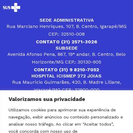
SEDE ADMINISTRATIVA
Rua Marciano Henriques, 107, B. Centro, Igarapé/MG
CEP.: 32510-008
CONTATO (31) 2571-3026
SUBSEDE
Avenida Afonso Pena, 867, 19° andar, B. Centro, Belo
Horizonte/MG CEP.: 30130-905
CONTATO (31) 9 8210-7052
HOSPITAL ICISMEP 272 JOIAS
Rua Maurício Guimarães, 420, B. Madre Liliane,
Igarapé/MG CEP.: 32900-000
CONTATOS (31) 3512-4400 ou (31) 9 8309-8660
Valorizamos sua privacidade
DESENVOLVER SOLUÇÕES, AÇÕES E SERVIÇOS
PÚBLICOS QUE COMPLEMENTEM A ASSISTÊNCIA À
Utilizamos cookies para aprimorar sua experiência de
POPULAÇÃO DA REGIÃO EM QUE ATUA, SENDO
navegação, exibir anúncios ou conteúdo personalizado e
PARCEIRO DOS MUNICÍPIOS CONSORCIADOS NA
SOLUÇÃO DE DIFICULDADES ENFRENTADAS POR
analisar nosso tráfego. Ao clicar em “Aceitar todos”,
GESTORES MUNICIPAIS, É O COMPROMISSO DO
você concorda com nosso uso de
ICISMEP.