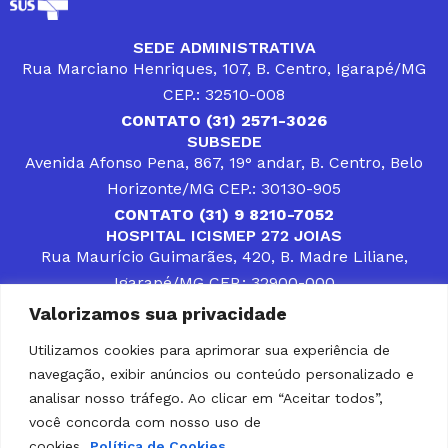
SEDE ADMINISTRATIVA
Rua Marciano Henriques, 107, B. Centro, Igarapé/MG
CEP.: 32510-008
CONTATO (31) 2571-3026
SUBSEDE
Avenida Afonso Pena, 867, 19° andar, B. Centro, Belo
Horizonte/MG CEP.: 30130-905
CONTATO (31) 9 8210-7052
HOSPITAL ICISMEP 272 JOIAS
Rua Maurício Guimarães, 420, B. Madre Liliane,
Igarapé/MG CEP.: 32900-000
CONTATOS (31) 3512-4400 ou (31) 9 8309-8660
Valorizamos sua privacidade
DESENVOLVER SOLUÇÕES, AÇÕES E SERVIÇOS
PÚBLICOS QUE COMPLEMENTEM A ASSISTÊNCIA À
Utilizamos cookies para aprimorar sua experiência de
POPULAÇÃO DA REGIÃO EM QUE ATUA, SENDO
navegação, exibir anúncios ou conteúdo personalizado e
PARCEIRO DOS MUNICÍPIOS CONSORCIADOS NA
SOLUÇÃO DE DIFICULDADES ENFRENTADAS POR
analisar nosso tráfego. Ao clicar em “Aceitar todos”,
GESTORES MUNICIPAIS, É O COMPROMISSO DO
você concorda com nosso uso de
ICISMEP.
cookies.
Política de Cookies