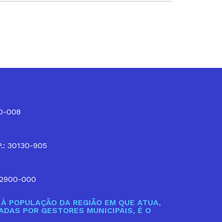
10-008
P.: 30130-905
32900-000
À POPULAÇÃO DA REGIÃO EM QUE ATUA,
DAS POR GESTORES MUNICIPAIS, É O