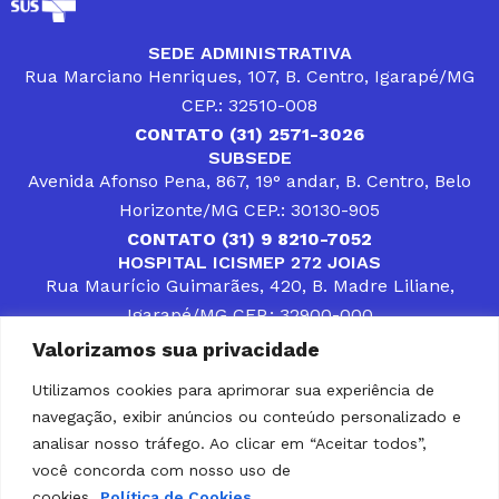
SEDE ADMINISTRATIVA
Rua Marciano Henriques, 107, B. Centro, Igarapé/MG
CEP.: 32510-008
CONTATO (31) 2571-3026
SUBSEDE
Avenida Afonso Pena, 867, 19° andar, B. Centro, Belo
Horizonte/MG CEP.: 30130-905
CONTATO (31) 9 8210-7052
HOSPITAL ICISMEP 272 JOIAS
Rua Maurício Guimarães, 420, B. Madre Liliane,
Igarapé/MG CEP.: 32900-000
CONTATOS (31) 3512-4400 ou (31) 9 8309-8660
Valorizamos sua privacidade
DESENVOLVER SOLUÇÕES, AÇÕES E SERVIÇOS
PÚBLICOS QUE COMPLEMENTEM A ASSISTÊNCIA À
Utilizamos cookies para aprimorar sua experiência de
POPULAÇÃO DA REGIÃO EM QUE ATUA, SENDO
navegação, exibir anúncios ou conteúdo personalizado e
PARCEIRO DOS MUNICÍPIOS CONSORCIADOS NA
SOLUÇÃO DE DIFICULDADES ENFRENTADAS POR
analisar nosso tráfego. Ao clicar em “Aceitar todos”,
GESTORES MUNICIPAIS, É O COMPROMISSO DO
você concorda com nosso uso de
ICISMEP.
cookies.
Política de Cookies