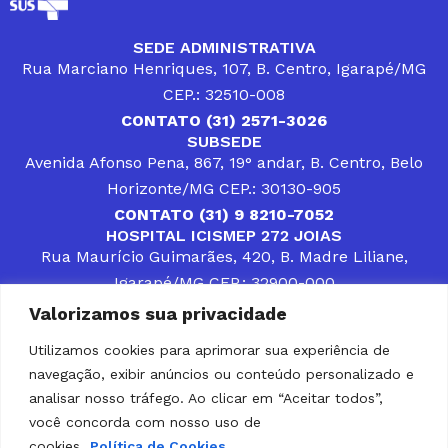
SEDE ADMINISTRATIVA
Rua Marciano Henriques, 107, B. Centro, Igarapé/MG
CEP.: 32510-008
CONTATO (31) 2571-3026
SUBSEDE
Avenida Afonso Pena, 867, 19° andar, B. Centro, Belo
Horizonte/MG CEP.: 30130-905
CONTATO (31) 9 8210-7052
HOSPITAL ICISMEP 272 JOIAS
Rua Maurício Guimarães, 420, B. Madre Liliane,
Igarapé/MG CEP.: 32900-000
CONTATOS (31) 3512-4400 ou (31) 9 8309-8660
Valorizamos sua privacidade
DESENVOLVER SOLUÇÕES, AÇÕES E SERVIÇOS
PÚBLICOS QUE COMPLEMENTEM A ASSISTÊNCIA À
Utilizamos cookies para aprimorar sua experiência de
POPULAÇÃO DA REGIÃO EM QUE ATUA, SENDO
navegação, exibir anúncios ou conteúdo personalizado e
PARCEIRO DOS MUNICÍPIOS CONSORCIADOS NA
SOLUÇÃO DE DIFICULDADES ENFRENTADAS POR
analisar nosso tráfego. Ao clicar em “Aceitar todos”,
GESTORES MUNICIPAIS, É O COMPROMISSO DO
você concorda com nosso uso de
ICISMEP.
cookies.
Política de Cookies