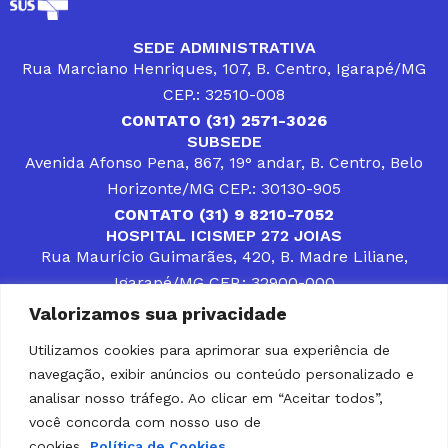
SEDE ADMINISTRATIVA
Rua Marciano Henriques, 107, B. Centro, Igarapé/MG
CEP.: 32510-008
CONTATO (31) 2571-3026
SUBSEDE
Avenida Afonso Pena, 867, 19° andar, B. Centro, Belo
Horizonte/MG CEP.: 30130-905
CONTATO (31) 9 8210-7052
HOSPITAL ICISMEP 272 JOIAS
Rua Maurício Guimarães, 420, B. Madre Liliane,
Igarapé/MG CEP.: 32900-000
CONTATOS (31) 3512-4400 ou (31) 9 8309-8660
Valorizamos sua privacidade
DESENVOLVER SOLUÇÕES, AÇÕES E SERVIÇOS
PÚBLICOS QUE COMPLEMENTEM A ASSISTÊNCIA À
Utilizamos cookies para aprimorar sua experiência de
POPULAÇÃO DA REGIÃO EM QUE ATUA, SENDO
navegação, exibir anúncios ou conteúdo personalizado e
PARCEIRO DOS MUNICÍPIOS CONSORCIADOS NA
SOLUÇÃO DE DIFICULDADES ENFRENTADAS POR
analisar nosso tráfego. Ao clicar em “Aceitar todos”,
GESTORES MUNICIPAIS, É O COMPROMISSO DO
você concorda com nosso uso de
ICISMEP.
cookies.
Política de Cookies