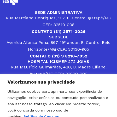
SEDE ADMINISTRATIVA
Rua Marciano Henriques, 107, B. Centro, Igarapé/MG
CEP.: 32510-008
CONTATO (31) 2571-3026
SUBSEDE
Avenida Afonso Pena, 867, 19° andar, B. Centro, Belo
Horizonte/MG CEP.: 30130-905
CONTATO (31) 9 8210-7052
HOSPITAL ICISMEP 272 JOIAS
Rua Maurício Guimarães, 420, B. Madre Liliane,
Igarapé/MG CEP.: 32900-000
CONTATOS (31) 3512-4400 ou (31) 9 8309-8660
Valorizamos sua privacidade
DESENVOLVER SOLUÇÕES, AÇÕES E SERVIÇOS
PÚBLICOS QUE COMPLEMENTEM A ASSISTÊNCIA À
Utilizamos cookies para aprimorar sua experiência de
POPULAÇÃO DA REGIÃO EM QUE ATUA, SENDO
navegação, exibir anúncios ou conteúdo personalizado e
PARCEIRO DOS MUNICÍPIOS CONSORCIADOS NA
SOLUÇÃO DE DIFICULDADES ENFRENTADAS POR
analisar nosso tráfego. Ao clicar em “Aceitar todos”,
GESTORES MUNICIPAIS, É O COMPROMISSO DO
você concorda com nosso uso de
ICISMEP.
cookies.
Política de Cookies