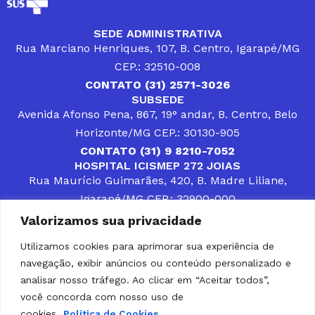
SEDE ADMINISTRATIVA
Rua Marciano Henriques, 107, B. Centro, Igarapé/MG
CEP.: 32510-008
CONTATO (31) 2571-3026
SUBSEDE
Avenida Afonso Pena, 867, 19° andar, B. Centro, Belo
Horizonte/MG CEP.: 30130-905
CONTATO (31) 9 8210-7052
HOSPITAL ICISMEP 272 JOIAS
Rua Maurício Guimarães, 420, B. Madre Liliane,
Igarapé/MG CEP.: 32900-000
CONTATOS (31) 3512-4400 ou (31) 9 8309-8660
Valorizamos sua privacidade
DESENVOLVER SOLUÇÕES, AÇÕES E SERVIÇOS
PÚBLICOS QUE COMPLEMENTEM A ASSISTÊNCIA À
Utilizamos cookies para aprimorar sua experiência de
POPULAÇÃO DA REGIÃO EM QUE ATUA, SENDO
navegação, exibir anúncios ou conteúdo personalizado e
PARCEIRO DOS MUNICÍPIOS CONSORCIADOS NA
SOLUÇÃO DE DIFICULDADES ENFRENTADAS POR
analisar nosso tráfego. Ao clicar em “Aceitar todos”,
GESTORES MUNICIPAIS, É O COMPROMISSO DO
você concorda com nosso uso de
ICISMEP.
cookies.
Política de Cookies