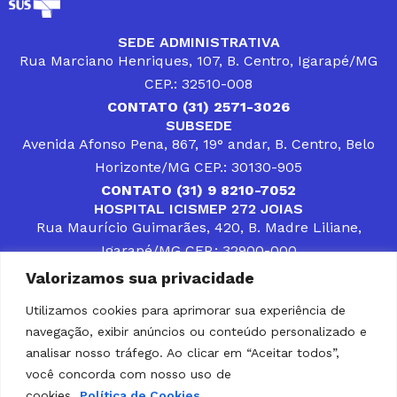
SEDE ADMINISTRATIVA
Rua Marciano Henriques, 107, B. Centro, Igarapé/MG
CEP.: 32510-008
CONTATO (31) 2571-3026
SUBSEDE
Avenida Afonso Pena, 867, 19° andar, B. Centro, Belo
Horizonte/MG CEP.: 30130-905
CONTATO (31) 9 8210-7052
HOSPITAL ICISMEP 272 JOIAS
Rua Maurício Guimarães, 420, B. Madre Liliane,
Igarapé/MG CEP.: 32900-000
CONTATOS (31) 3512-4400 ou (31) 9 8309-8660
Valorizamos sua privacidade
DESENVOLVER SOLUÇÕES, AÇÕES E SERVIÇOS
PÚBLICOS QUE COMPLEMENTEM A ASSISTÊNCIA À
Utilizamos cookies para aprimorar sua experiência de
POPULAÇÃO DA REGIÃO EM QUE ATUA, SENDO
navegação, exibir anúncios ou conteúdo personalizado e
PARCEIRO DOS MUNICÍPIOS CONSORCIADOS NA
SOLUÇÃO DE DIFICULDADES ENFRENTADAS POR
analisar nosso tráfego. Ao clicar em “Aceitar todos”,
GESTORES MUNICIPAIS, É O COMPROMISSO DO
você concorda com nosso uso de
ICISMEP.
cookies.
Política de Cookies