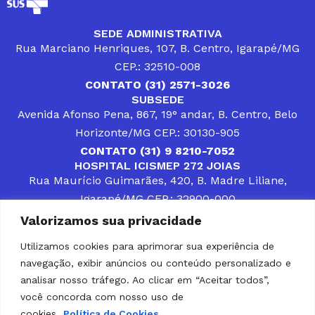
SEDE ADMINISTRATIVA
Rua Marciano Henriques, 107, B. Centro, Igarapé/MG
CEP.: 32510-008
CONTATO (31) 2571-3026
SUBSEDE
Avenida Afonso Pena, 867, 19° andar, B. Centro, Belo
Horizonte/MG CEP.: 30130-905
CONTATO (31) 9 8210-7052
HOSPITAL ICISMEP 272 JOIAS
Rua Maurício Guimarães, 420, B. Madre Liliane,
Igarapé/MG CEP.: 32900-000
CONTATOS (31) 3512-4400 ou (31) 9 8309-8660
Valorizamos sua privacidade
DESENVOLVER SOLUÇÕES, AÇÕES E SERVIÇOS
PÚBLICOS QUE COMPLEMENTEM A ASSISTÊNCIA À
Utilizamos cookies para aprimorar sua experiência de
POPULAÇÃO DA REGIÃO EM QUE ATUA, SENDO
navegação, exibir anúncios ou conteúdo personalizado e
PARCEIRO DOS MUNICÍPIOS CONSORCIADOS NA
SOLUÇÃO DE DIFICULDADES ENFRENTADAS POR
analisar nosso tráfego. Ao clicar em “Aceitar todos”,
GESTORES MUNICIPAIS, É O COMPROMISSO DO
você concorda com nosso uso de
ICISMEP.
cookies.
Política de Cookies