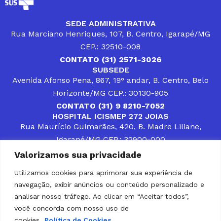
SEDE ADMINISTRATIVA
Rua Marciano Henriques, 107, B. Centro, Igarapé/MG
CEP.: 32510-008
CONTATO (31) 2571-3026
SUBSEDE
Avenida Afonso Pena, 867, 19° andar, B. Centro, Belo
Horizonte/MG CEP.: 30130-905
CONTATO (31) 9 8210-7052
HOSPITAL ICISMEP 272 JOIAS
Rua Maurício Guimarães, 420, B. Madre Liliane,
Igarapé/MG CEP.: 32900-000
CONTATOS (31) 3512-4400 ou (31) 9 8309-8660
Valorizamos sua privacidade
DESENVOLVER SOLUÇÕES, AÇÕES E SERVIÇOS
PÚBLICOS QUE COMPLEMENTEM A ASSISTÊNCIA À
Utilizamos cookies para aprimorar sua experiência de
POPULAÇÃO DA REGIÃO EM QUE ATUA, SENDO
navegação, exibir anúncios ou conteúdo personalizado e
PARCEIRO DOS MUNICÍPIOS CONSORCIADOS NA
SOLUÇÃO DE DIFICULDADES ENFRENTADAS POR
analisar nosso tráfego. Ao clicar em “Aceitar todos”,
GESTORES MUNICIPAIS, É O COMPROMISSO DO
você concorda com nosso uso de
ICISMEP.
cookies.
Política de Cookies