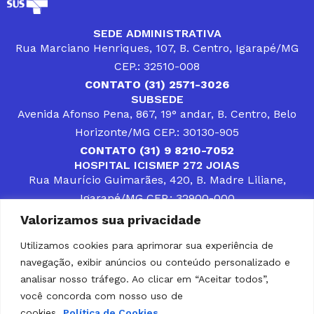
SEDE ADMINISTRATIVA
Rua Marciano Henriques, 107, B. Centro, Igarapé/MG
CEP.: 32510-008
CONTATO (31) 2571-3026
SUBSEDE
Avenida Afonso Pena, 867, 19° andar, B. Centro, Belo
Horizonte/MG CEP.: 30130-905
CONTATO (31) 9 8210-7052
HOSPITAL ICISMEP 272 JOIAS
Rua Maurício Guimarães, 420, B. Madre Liliane,
Igarapé/MG CEP.: 32900-000
CONTATOS (31) 3512-4400 ou (31) 9 8309-8660
Valorizamos sua privacidade
DESENVOLVER SOLUÇÕES, AÇÕES E SERVIÇOS
PÚBLICOS QUE COMPLEMENTEM A ASSISTÊNCIA À
Utilizamos cookies para aprimorar sua experiência de
POPULAÇÃO DA REGIÃO EM QUE ATUA, SENDO
navegação, exibir anúncios ou conteúdo personalizado e
PARCEIRO DOS MUNICÍPIOS CONSORCIADOS NA
SOLUÇÃO DE DIFICULDADES ENFRENTADAS POR
analisar nosso tráfego. Ao clicar em “Aceitar todos”,
GESTORES MUNICIPAIS, É O COMPROMISSO DO
você concorda com nosso uso de
ICISMEP.
cookies.
Política de Cookies