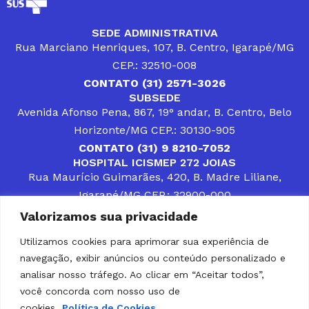
SEDE ADMINISTRATIVA
Rua Marciano Henriques, 107, B. Centro, Igarapé/MG
CEP.: 32510-008
CONTATO (31) 2571-3026
SUBSEDE
Avenida Afonso Pena, 867, 19° andar, B. Centro, Belo
Horizonte/MG CEP.: 30130-905
CONTATO (31) 9 8210-7052
HOSPITAL ICISMEP 272 JOIAS
Rua Maurício Guimarães, 420, B. Madre Liliane,
Igarapé/MG CEP.: 32900-000
CONTATOS (31) 3512-4400 ou (31) 9 8309-8660
Valorizamos sua privacidade
DESENVOLVER SOLUÇÕES, AÇÕES E SERVIÇOS
PÚBLICOS QUE COMPLEMENTEM A ASSISTÊNCIA À
Utilizamos cookies para aprimorar sua experiência de
POPULAÇÃO DA REGIÃO EM QUE ATUA, SENDO
navegação, exibir anúncios ou conteúdo personalizado e
PARCEIRO DOS MUNICÍPIOS CONSORCIADOS NA
SOLUÇÃO DE DIFICULDADES ENFRENTADAS POR
analisar nosso tráfego. Ao clicar em “Aceitar todos”,
GESTORES MUNICIPAIS, É O COMPROMISSO DO
você concorda com nosso uso de
ICISMEP.
cookies.
Política de Cookies