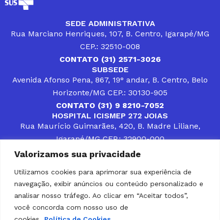
SEDE ADMINISTRATIVA
Rua Marciano Henriques, 107, B. Centro, Igarapé/MG
CEP.: 32510-008
CONTATO (31) 2571-3026
SUBSEDE
Avenida Afonso Pena, 867, 19° andar, B. Centro, Belo
Horizonte/MG CEP.: 30130-905
CONTATO (31) 9 8210-7052
HOSPITAL ICISMEP 272 JOIAS
Rua Maurício Guimarães, 420, B. Madre Liliane,
Igarapé/MG CEP.: 32900-000
CONTATOS (31) 3512-4400 ou (31) 9 8309-8660
Valorizamos sua privacidade
DESENVOLVER SOLUÇÕES, AÇÕES E SERVIÇOS
PÚBLICOS QUE COMPLEMENTEM A ASSISTÊNCIA À
Utilizamos cookies para aprimorar sua experiência de
POPULAÇÃO DA REGIÃO EM QUE ATUA, SENDO
navegação, exibir anúncios ou conteúdo personalizado e
PARCEIRO DOS MUNICÍPIOS CONSORCIADOS NA
SOLUÇÃO DE DIFICULDADES ENFRENTADAS POR
analisar nosso tráfego. Ao clicar em “Aceitar todos”,
GESTORES MUNICIPAIS, É O COMPROMISSO DO
você concorda com nosso uso de
ICISMEP.
cookies.
Política de Cookies