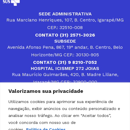
SEDE ADMINISTRATIVA
Rua Marciano Henriques, 107, B. Centro, Igarapé/MG
CEP.: 32510-008
CONTATO (31) 2571-3026
SUBSEDE
Avenida Afonso Pena, 867, 19° andar, B. Centro, Belo
Horizonte/MG CEP.: 30130-905
CONTATO (31) 9 8210-7052
HOSPITAL ICISMEP 272 JOIAS
Rua Maurício Guimarães, 420, B. Madre Liliane,
Igarapé/MG CEP.: 32900-000
CONTATOS (31) 3512-4400 ou (31) 9 8309-8660
Valorizamos sua privacidade
DESENVOLVER SOLUÇÕES, AÇÕES E SERVIÇOS
PÚBLICOS QUE COMPLEMENTEM A ASSISTÊNCIA À
Utilizamos cookies para aprimorar sua experiência de
POPULAÇÃO DA REGIÃO EM QUE ATUA, SENDO
navegação, exibir anúncios ou conteúdo personalizado e
PARCEIRO DOS MUNICÍPIOS CONSORCIADOS NA
SOLUÇÃO DE DIFICULDADES ENFRENTADAS POR
analisar nosso tráfego. Ao clicar em “Aceitar todos”,
GESTORES MUNICIPAIS, É O COMPROMISSO DO
você concorda com nosso uso de
ICISMEP.
cookies.
Política de Cookies