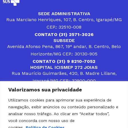
SEDE ADMINISTRATIVA
Rua Marciano Henriques, 107, B. Centro, Igarapé/MG
CEP.: 32510-008
CONTATO (31) 2571-3026
SUBSEDE
Avenida Afonso Pena, 867, 19° andar, B. Centro, Belo
Horizonte/MG CEP.: 30130-905
CONTATO (31) 9 8210-7052
HOSPITAL ICISMEP 272 JOIAS
Rua Maurício Guimarães, 420, B. Madre Liliane,
Igarapé/MG CEP.: 32900-000
CONTATOS (31) 3512-4400 ou (31) 9 8309-8660
Valorizamos sua privacidade
DESENVOLVER SOLUÇÕES, AÇÕES E SERVIÇOS
PÚBLICOS QUE COMPLEMENTEM A ASSISTÊNCIA À
Utilizamos cookies para aprimorar sua experiência de
POPULAÇÃO DA REGIÃO EM QUE ATUA, SENDO
navegação, exibir anúncios ou conteúdo personalizado e
PARCEIRO DOS MUNICÍPIOS CONSORCIADOS NA
SOLUÇÃO DE DIFICULDADES ENFRENTADAS POR
analisar nosso tráfego. Ao clicar em “Aceitar todos”,
GESTORES MUNICIPAIS, É O COMPROMISSO DO
você concorda com nosso uso de
ICISMEP.
cookies.
Política de Cookies