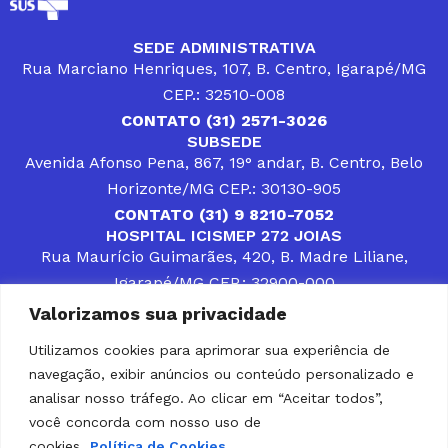
SEDE ADMINISTRATIVA
Rua Marciano Henriques, 107, B. Centro, Igarapé/MG
CEP.: 32510-008
CONTATO (31) 2571-3026
SUBSEDE
Avenida Afonso Pena, 867, 19° andar, B. Centro, Belo
Horizonte/MG CEP.: 30130-905
CONTATO (31) 9 8210-7052
HOSPITAL ICISMEP 272 JOIAS
Rua Maurício Guimarães, 420, B. Madre Liliane,
Igarapé/MG CEP.: 32900-000
CONTATOS (31) 3512-4400 ou (31) 9 8309-8660
Valorizamos sua privacidade
DESENVOLVER SOLUÇÕES, AÇÕES E SERVIÇOS
PÚBLICOS QUE COMPLEMENTEM A ASSISTÊNCIA À
Utilizamos cookies para aprimorar sua experiência de
POPULAÇÃO DA REGIÃO EM QUE ATUA, SENDO
navegação, exibir anúncios ou conteúdo personalizado e
PARCEIRO DOS MUNICÍPIOS CONSORCIADOS NA
SOLUÇÃO DE DIFICULDADES ENFRENTADAS POR
analisar nosso tráfego. Ao clicar em “Aceitar todos”,
GESTORES MUNICIPAIS, É O COMPROMISSO DO
você concorda com nosso uso de
ICISMEP.
cookies.
Política de Cookies