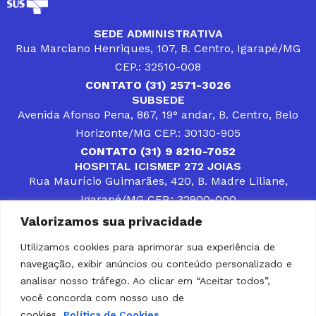
SEDE ADMINISTRATIVA
Rua Marciano Henriques, 107, B. Centro, Igarapé/MG
CEP.: 32510-008
CONTATO (31) 2571-3026
SUBSEDE
Avenida Afonso Pena, 867, 19° andar, B. Centro, Belo
Horizonte/MG CEP.: 30130-905
CONTATO (31) 9 8210-7052
HOSPITAL ICISMEP 272 JOIAS
Rua Maurício Guimarães, 420, B. Madre Liliane,
Igarapé/MG CEP.: 32900-000
CONTATOS (31) 3512-4400 ou (31) 9 8309-8660
Valorizamos sua privacidade
DESENVOLVER SOLUÇÕES, AÇÕES E SERVIÇOS
PÚBLICOS QUE COMPLEMENTEM A ASSISTÊNCIA À
Utilizamos cookies para aprimorar sua experiência de
POPULAÇÃO DA REGIÃO EM QUE ATUA, SENDO
navegação, exibir anúncios ou conteúdo personalizado e
PARCEIRO DOS MUNICÍPIOS CONSORCIADOS NA
SOLUÇÃO DE DIFICULDADES ENFRENTADAS POR
analisar nosso tráfego. Ao clicar em “Aceitar todos”,
GESTORES MUNICIPAIS, É O COMPROMISSO DO
você concorda com nosso uso de
ICISMEP.
cookies.
Política de Cookies