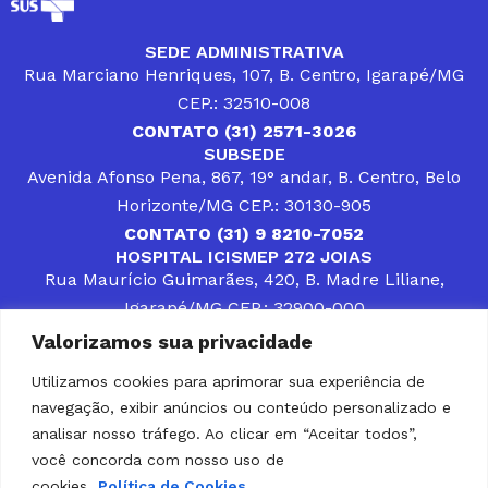
SEDE ADMINISTRATIVA
Rua Marciano Henriques, 107, B. Centro, Igarapé/MG
CEP.: 32510-008
CONTATO (31) 2571-3026
SUBSEDE
Avenida Afonso Pena, 867, 19° andar, B. Centro, Belo
Horizonte/MG CEP.: 30130-905
CONTATO (31) 9 8210-7052
HOSPITAL ICISMEP 272 JOIAS
Rua Maurício Guimarães, 420, B. Madre Liliane,
Igarapé/MG CEP.: 32900-000
CONTATOS (31) 3512-4400 ou (31) 9 8309-8660
Valorizamos sua privacidade
DESENVOLVER SOLUÇÕES, AÇÕES E SERVIÇOS
PÚBLICOS QUE COMPLEMENTEM A ASSISTÊNCIA À
Utilizamos cookies para aprimorar sua experiência de
POPULAÇÃO DA REGIÃO EM QUE ATUA, SENDO
navegação, exibir anúncios ou conteúdo personalizado e
PARCEIRO DOS MUNICÍPIOS CONSORCIADOS NA
SOLUÇÃO DE DIFICULDADES ENFRENTADAS POR
analisar nosso tráfego. Ao clicar em “Aceitar todos”,
GESTORES MUNICIPAIS, É O COMPROMISSO DO
você concorda com nosso uso de
ICISMEP.
cookies.
Política de Cookies