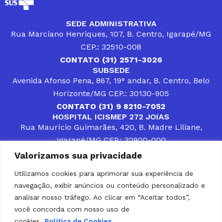
SEDE ADMINISTRATIVA
Rua Marciano Henriques, 107, B. Centro, Igarapé/MG
CEP.: 32510-008
CONTATO (31) 2571-3026
SUBSEDE
Avenida Afonso Pena, 867, 19° andar, B. Centro, Belo
Horizonte/MG CEP.: 30130-905
CONTATO (31) 9 8210-7052
HOSPITAL ICISMEP 272 JOIAS
Rua Maurício Guimarães, 420, B. Madre Liliane,
Igarapé/MG CEP.: 32900-000
CONTATOS (31) 3512-4400 ou (31) 9 8309-8660
Valorizamos sua privacidade
DESENVOLVER SOLUÇÕES, AÇÕES E SERVIÇOS
PÚBLICOS QUE COMPLEMENTEM A ASSISTÊNCIA À
Utilizamos cookies para aprimorar sua experiência de
POPULAÇÃO DA REGIÃO EM QUE ATUA, SENDO
navegação, exibir anúncios ou conteúdo personalizado e
PARCEIRO DOS MUNICÍPIOS CONSORCIADOS NA
SOLUÇÃO DE DIFICULDADES ENFRENTADAS POR
analisar nosso tráfego. Ao clicar em “Aceitar todos”,
GESTORES MUNICIPAIS, É O COMPROMISSO DO
você concorda com nosso uso de
ICISMEP.
cookies.
Política de Cookies