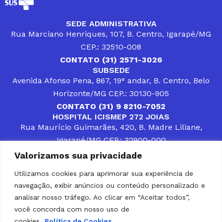
SEDE ADMINISTRATIVA
Rua Marciano Henriques, 107, B. Centro, Igarapé/MG
CEP.: 32510-008
CONTATO (31) 2571-3026
SUBSEDE
Avenida Afonso Pena, 867, 19° andar, B. Centro, Belo
Horizonte/MG CEP.: 30130-905
CONTATO (31) 9 8210-7052
HOSPITAL ICISMEP 272 JOIAS
Rua Maurício Guimarães, 420, B. Madre Liliane,
Igarapé/MG CEP.: 32900-000
CONTATOS (31) 3512-4400 ou (31) 9 8309-8660
Valorizamos sua privacidade
DESENVOLVER SOLUÇÕES, AÇÕES E SERVIÇOS
PÚBLICOS QUE COMPLEMENTEM A ASSISTÊNCIA À
Utilizamos cookies para aprimorar sua experiência de
POPULAÇÃO DA REGIÃO EM QUE ATUA, SENDO
navegação, exibir anúncios ou conteúdo personalizado e
PARCEIRO DOS MUNICÍPIOS CONSORCIADOS NA
SOLUÇÃO DE DIFICULDADES ENFRENTADAS POR
analisar nosso tráfego. Ao clicar em “Aceitar todos”,
GESTORES MUNICIPAIS, É O COMPROMISSO DO
você concorda com nosso uso de
ICISMEP.
cookies.
Política de Cookies