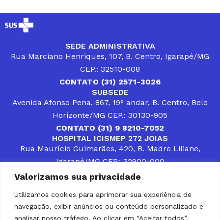
SEDE ADMINISTRATIVA
Rua Marciano Henriques, 107, B. Centro, Igarapé/MG
CEP.: 32510-008
CONTATO (31) 2571-3026
SUBSEDE
Avenida Afonso Pena, 867, 19° andar, B. Centro, Belo
Horizonte/MG CEP.: 30130-905
CONTATO (31) 9 8210-7052
HOSPITAL ICISMEP 272 JOIAS
Rua Maurício Guimarães, 420, B. Madre Liliane,
Igarapé/MG CEP.: 32900-000
CONTATOS (31) 3512-4400 ou (31) 9 8309-8660
Valorizamos sua privacidade
DESENVOLVER SOLUÇÕES, AÇÕES E SERVIÇOS
PÚBLICOS QUE COMPLEMENTEM A ASSISTÊNCIA À
Utilizamos cookies para aprimorar sua experiência de
POPULAÇÃO DA REGIÃO EM QUE ATUA, SENDO
navegação, exibir anúncios ou conteúdo personalizado e
PARCEIRO DOS MUNICÍPIOS CONSORCIADOS NA
SOLUÇÃO DE DIFICULDADES ENFRENTADAS POR
analisar nosso tráfego. Ao clicar em “Aceitar todos”,