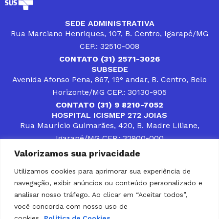
SEDE ADMINISTRATIVA
Rua Marciano Henriques, 107, B. Centro, Igarapé/MG
CEP.: 32510-008
CONTATO (31) 2571-3026
SUBSEDE
Avenida Afonso Pena, 867, 19° andar, B. Centro, Belo
Horizonte/MG CEP.: 30130-905
CONTATO (31) 9 8210-7052
HOSPITAL ICISMEP 272 JOIAS
Rua Maurício Guimarães, 420, B. Madre Liliane,
Igarapé/MG CEP.: 32900-000
CONTATOS (31) 3512-4400 ou (31) 9 8309-8660
Valorizamos sua privacidade
DESENVOLVER SOLUÇÕES, AÇÕES E SERVIÇOS
PÚBLICOS QUE COMPLEMENTEM A ASSISTÊNCIA À
Utilizamos cookies para aprimorar sua experiência de
POPULAÇÃO DA REGIÃO EM QUE ATUA, SENDO
navegação, exibir anúncios ou conteúdo personalizado e
PARCEIRO DOS MUNICÍPIOS CONSORCIADOS NA
SOLUÇÃO DE DIFICULDADES ENFRENTADAS POR
analisar nosso tráfego. Ao clicar em “Aceitar todos”,
GESTORES MUNICIPAIS, É O COMPROMISSO DO
você concorda com nosso uso de
ICISMEP.
cookies.
Política de Cookies