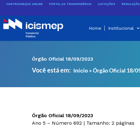
Ir
CONTRACHEQUE ONLINE
PORTAL DA TRANSPARÊNCIA
LICITAÇÕES
REGULAÇÃO 
para
o
conteúdo
Home
Institucional
Órgão Oficial 18/09/2023
Você está em:
»
Órgão Oficial 18/
Início
Órgão Oficial 18/09/2023
Ano 5 – Número 692 | Tamanho: 2 páginas