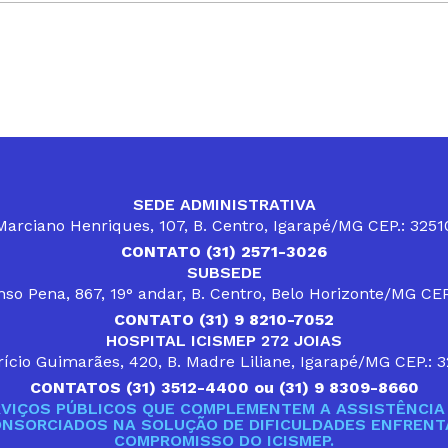
SEDE ADMINISTRATIVA
arciano Henriques, 107, B. Centro, Igarapé/MG CEP.: 325
CONTATO (31) 2571-3026
SUBSEDE
so Pena, 867, 19° andar, B. Centro, Belo Horizonte/MG CE
CONTATO (31) 9 8210-7052
HOSPITAL ICISMEP 272 JOIAS
ício Guimarães, 420, B. Madre Liliane, Igarapé/MG CEP.: 
CONTATOS (31) 3512-4400 ou (31) 9 8309-8660
VIÇOS PÚBLICOS QUE COMPLEMENTEM A ASSISTÊNCIA 
ONSORCIADOS NA SOLUÇÃO DE DIFICULDADES ENFRENTA
COMPROMISSO DO ICISMEP.