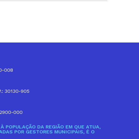
10-008
P.: 30130-905
32900-000
À POPULAÇÃO DA REGIÃO EM QUE ATUA,
DAS POR GESTORES MUNICIPAIS, É O