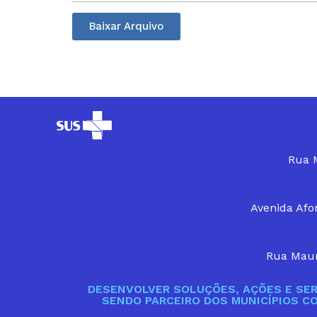
Baixar Arquivo
Rua M
Avenida Afon
Rua Maur
DESENVOLVER SOLUÇÕES, AÇÕES E SER
SENDO PARCEIRO DOS MUNICÍPIOS C