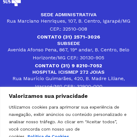
SEDE ADMINISTRATIVA
Rua Marciano Henriques, 107, B. Centro, Igarapé/MG
CEP.: 32510-008
CONTATO (31) 2571-3026
SUBSEDE
Avenida Afonso Pena, 867, 19° andar, B. Centro, Belo
Horizonte/MG CEP.: 30130-905
CONTATO (31) 9 8210-7052
HOSPITAL ICISMEP 272 JOIAS
Rua Maurício Guimarães, 420, B. Madre Liliane,
Igarapé/MG CEP.: 32900-000
CONTATOS (31) 3512-4400 ou (31) 9 8309-8660
Valorizamos sua privacidade
DESENVOLVER SOLUÇÕES, AÇÕES E SERVIÇOS
PÚBLICOS QUE COMPLEMENTEM A ASSISTÊNCIA À
Utilizamos cookies para aprimorar sua experiência de
POPULAÇÃO DA REGIÃO EM QUE ATUA, SENDO
navegação, exibir anúncios ou conteúdo personalizado e
PARCEIRO DOS MUNICÍPIOS CONSORCIADOS NA
SOLUÇÃO DE DIFICULDADES ENFRENTADAS POR
analisar nosso tráfego. Ao clicar em “Aceitar todos”,
GESTORES MUNICIPAIS, É O COMPROMISSO DO
você concorda com nosso uso de
ICISMEP.
cookies.
Política de Cookies