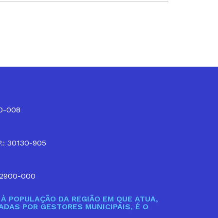
10-008
P.: 30130-905
32900-000
À POPULAÇÃO DA REGIÃO EM QUE ATUA,
DAS POR GESTORES MUNICIPAIS, É O