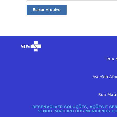
Baixar Arquivo
Rua M
Avenida Afon
Rua Maur
DESENVOLVER SOLUÇÕES, AÇÕES E SER
SENDO PARCEIRO DOS MUNICÍPIOS C