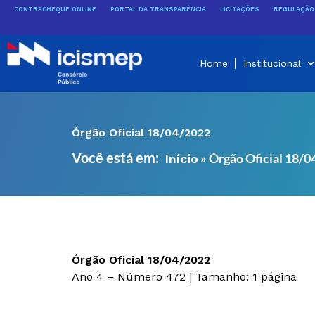
Ir
CONTRACHEQUE ONLINE
PORTAL DA TRANSPARÊNCIA
LICITAÇÕES
REGULAÇÃO 
para
o
conteúdo
Home
Institucional
Órgão Oficial 18/04/2022
Você está em:
»
Órgão Oficial 18/
Início
Órgão Oficial 18/04/2022
Ano 4 – Número 472 | Tamanho: 1 página