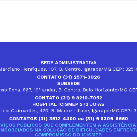
SEDE ADMINISTRATIVA
arciano Henriques, 107, B. Centro, Igarapé/MG CEP.: 325
CONTATO (31) 2571-3026
SUBSEDE
so Pena, 867, 19° andar, B. Centro, Belo Horizonte/MG CE
CONTATO (31) 9 8210-7052
HOSPITAL ICISMEP 272 JOIAS
ício Guimarães, 420, B. Madre Liliane, Igarapé/MG CEP.: 
CONTATOS (31) 3512-4400 ou (31) 9 8309-8660
VIÇOS PÚBLICOS QUE COMPLEMENTEM A ASSISTÊNCIA 
ONSORCIADOS NA SOLUÇÃO DE DIFICULDADES ENFRENTA
COMPROMISSO DO ICISMEP.