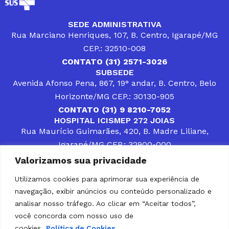
SEDE ADMINISTRATIVA
Rua Marciano Henriques, 107, B. Centro, Igarapé/MG
CEP.: 32510-008
CONTATO (31) 2571-3026
SUBSEDE
Avenida Afonso Pena, 867, 19° andar, B. Centro, Belo
Horizonte/MG CEP.: 30130-905
CONTATO (31) 9 8210-7052
HOSPITAL ICISMEP 272 JOIAS
Rua Maurício Guimarães, 420, B. Madre Liliane,
Igarapé/MG CEP.: 32900-000
CONTATOS (31) 3512-4400 ou (31) 9 8309-8660
Valorizamos sua privacidade
DESENVOLVER SOLUÇÕES, AÇÕES E SERVIÇOS
PÚBLICOS QUE COMPLEMENTEM A ASSISTÊNCIA À
Utilizamos cookies para aprimorar sua experiência de
POPULAÇÃO DA REGIÃO EM QUE ATUA, SENDO
navegação, exibir anúncios ou conteúdo personalizado e
PARCEIRO DOS MUNICÍPIOS CONSORCIADOS NA
SOLUÇÃO DE DIFICULDADES ENFRENTADAS POR
analisar nosso tráfego. Ao clicar em “Aceitar todos”,
GESTORES MUNICIPAIS, É O COMPROMISSO DO
você concorda com nosso uso de
ICISMEP.
cookies.
Política de Cookies