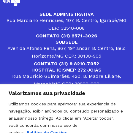
SEDE ADMINISTRATIVA
Rua Marciano Henriques, 107, B. Centro, Igarapé/MG
CEP.: 32510-008
CONTATO (31) 2571-3026
SUBSEDE
Avenida Afonso Pena, 867, 19° andar, B. Centro, Belo
Horizonte/MG CEP.: 30130-905
CONTATO (31) 9 8210-7052
HOSPITAL ICISMEP 272 JOIAS
Rua Maurício Guimarães, 420, B. Madre Liliane,
Igarapé/MG CEP.: 32900-000
CONTATOS (31) 3512-4400 ou (31) 9 8309-8660
Valorizamos sua privacidade
DESENVOLVER SOLUÇÕES, AÇÕES E SERVIÇOS
PÚBLICOS QUE COMPLEMENTEM A ASSISTÊNCIA À
Utilizamos cookies para aprimorar sua experiência de
POPULAÇÃO DA REGIÃO EM QUE ATUA, SENDO
navegação, exibir anúncios ou conteúdo personalizado e
PARCEIRO DOS MUNICÍPIOS CONSORCIADOS NA
SOLUÇÃO DE DIFICULDADES ENFRENTADAS POR
analisar nosso tráfego. Ao clicar em “Aceitar todos”,
GESTORES MUNICIPAIS, É O COMPROMISSO DO
você concorda com nosso uso de
ICISMEP.
cookies.
Política de Cookies