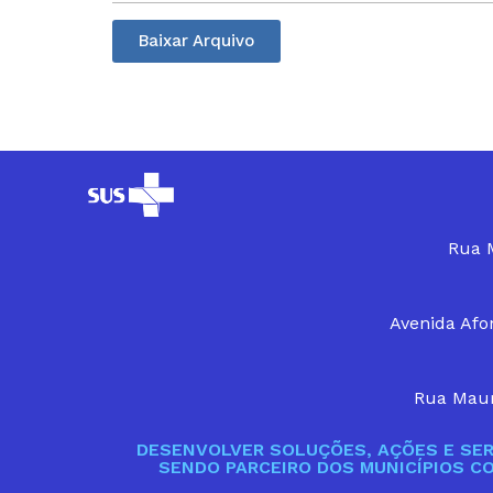
Baixar Arquivo
Rua M
Avenida Afon
Rua Maur
DESENVOLVER SOLUÇÕES, AÇÕES E SER
SENDO PARCEIRO DOS MUNICÍPIOS C