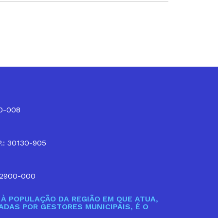
10-008
P.: 30130-905
32900-000
À POPULAÇÃO DA REGIÃO EM QUE ATUA,
DAS POR GESTORES MUNICIPAIS, É O