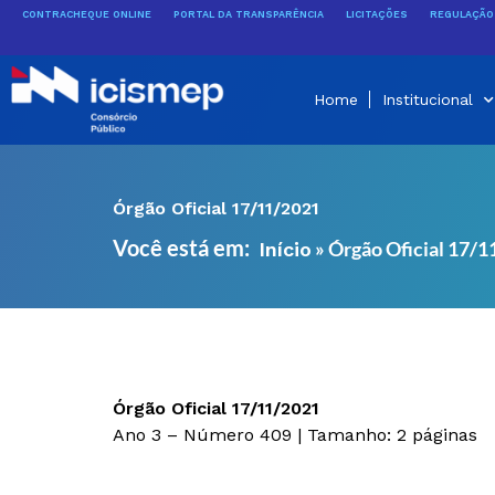
Ir
CONTRACHEQUE ONLINE
PORTAL DA TRANSPARÊNCIA
LICITAÇÕES
REGULAÇÃO 
para
o
conteúdo
Home
Institucional
Órgão Oficial 17/11/2021
Você está em:
»
Órgão Oficial 17/
Início
Órgão Oficial 17/11/2021
Ano 3 – Número 409 | Tamanho: 2 páginas