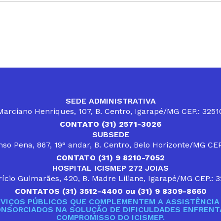
SEDE ADMINISTRATIVA
arciano Henriques, 107, B. Centro, Igarapé/MG CEP.: 325
CONTATO (31) 2571-3026
SUBSEDE
so Pena, 867, 19° andar, B. Centro, Belo Horizonte/MG CE
CONTATO (31) 9 8210-7052
HOSPITAL ICISMEP 272 JOIAS
ício Guimarães, 420, B. Madre Liliane, Igarapé/MG CEP.: 
CONTATOS (31) 3512-4400 ou (31) 9 8309-8660
VIÇOS PÚBLICOS QUE COMPLEMENTEM A ASSISTÊNCIA 
ONSORCIADOS NA SOLUÇÃO DE DIFICULDADES ENFRENTA
COMPROMISSO DO ICISMEP.