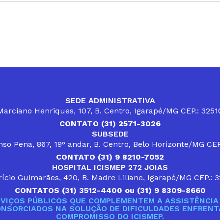
SEDE ADMINISTRATIVA
arciano Henriques, 107, B. Centro, Igarapé/MG CEP.: 325
CONTATO (31) 2571-3026
SUBSEDE
so Pena, 867, 19° andar, B. Centro, Belo Horizonte/MG CE
CONTATO (31) 9 8210-7052
HOSPITAL ICISMEP 272 JOIAS
ício Guimarães, 420, B. Madre Liliane, Igarapé/MG CEP.: 
CONTATOS (31) 3512-4400 ou (31) 9 8309-8660
VIÇOS PÚBLICOS QUE COMPLEMENTEM A ASSISTÊNCIA 
ONSORCIADOS NA SOLUÇÃO DE DIFICULDADES ENFRENTA
COMPROMISSO DO ICISMEP.