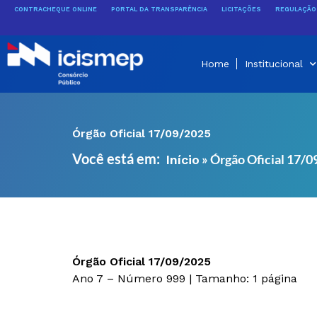
Ir
CONTRACHEQUE ONLINE
PORTAL DA TRANSPARÊNCIA
LICITAÇÕES
REGULAÇÃO 
para
o
conteúdo
Home
Institucional
Órgão Oficial 17/09/2025
Você está em:
»
Órgão Oficial 17/
Início
Órgão Oficial 17/09/2025
Ano 7 – Número 999 | Tamanho: 1 página