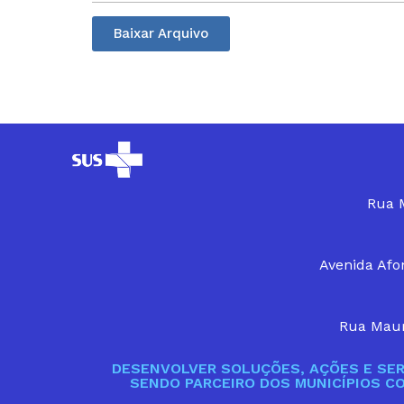
Baixar Arquivo
Rua M
Avenida Afon
Rua Maur
DESENVOLVER SOLUÇÕES, AÇÕES E SER
SENDO PARCEIRO DOS MUNICÍPIOS C