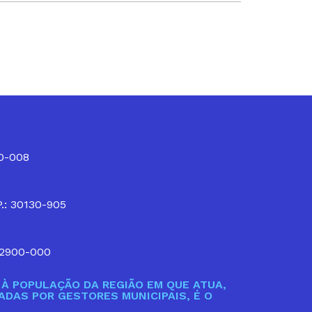
10-008
P.: 30130-905
32900-000
À POPULAÇÃO DA REGIÃO EM QUE ATUA,
DAS POR GESTORES MUNICIPAIS, É O