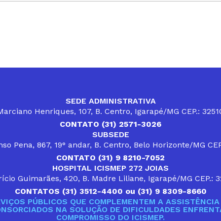
SEDE ADMINISTRATIVA
arciano Henriques, 107, B. Centro, Igarapé/MG CEP.: 325
CONTATO (31) 2571-3026
SUBSEDE
so Pena, 867, 19° andar, B. Centro, Belo Horizonte/MG CE
CONTATO (31) 9 8210-7052
HOSPITAL ICISMEP 272 JOIAS
ício Guimarães, 420, B. Madre Liliane, Igarapé/MG CEP.: 
CONTATOS (31) 3512-4400 ou (31) 9 8309-8660
VIÇOS PÚBLICOS QUE COMPLEMENTEM A ASSISTÊNCIA 
ONSORCIADOS NA SOLUÇÃO DE DIFICULDADES ENFRENTA
COMPROMISSO DO ICISMEP.