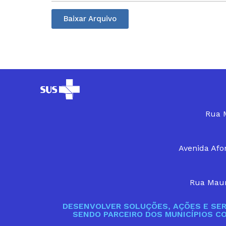
Baixar Arquivo
Rua M
Avenida Afon
Rua Maur
DESENVOLVER SOLUÇÕES, AÇÕES E SER
SENDO PARCEIRO DOS MUNICÍPIOS C