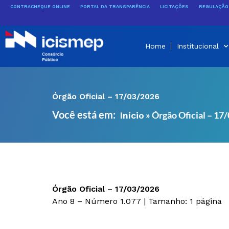
Ir
CONTRACHEQUE ONLINE
PORTAL DA TRANSPARÊNCIA
LICITAÇÕES
REGULAÇÃO 
para
o
conteúdo
Home
Institucional
Órgão Oficial – 17/03/2026
Você está em:
»
Órgão Oficial – 17
Início
Órgão Oficial – 17/03/2026
Ano 8 – Número 1.077 | Tamanho: 1 página