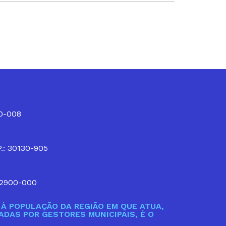
10-008
P.: 30130-905
32900-000
À POPULAÇÃO DA REGIÃO EM QUE ATUA,
DAS POR GESTORES MUNICIPAIS, É O